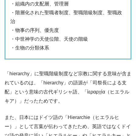
・組織内の支配層、管理層
・階層化された聖職者制度、聖職階級制度、聖職政
治
・物事の序列、優先度
・中世神学の天使位階、天使の階級
・生物の分類体系
「hierarchy」に聖職階級制度など宗教に関する意味が含ま
れているのは、「hierarchy」の語源が「司祭長による支
配」という意味の古代ギリシャ語、「ἱεραρχία（ヒエラル
キア）」だったためです。
また、日本にはドイツ語の「Hierarchie（ヒエラルヒ
ー）」として言葉が伝わってきたため、英語ではなくドイ
ツ語の発音に近い「ヒエラルヒー」や「ヒエラルキー」と