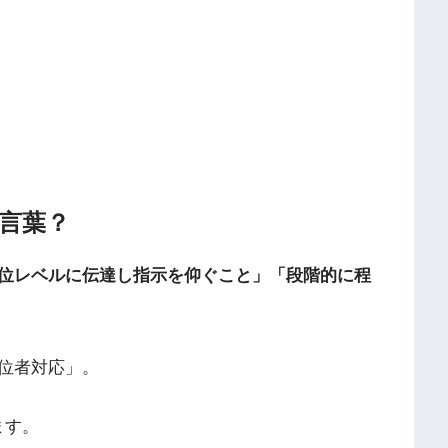
言葉？
位レベルに伝達し指示を仰ぐこと」「段階的に程
位者対応」。
ます。