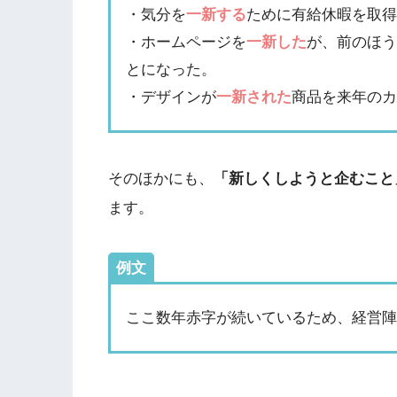
・気分を
一新する
ために有給休暇を取
・ホームページを
一新した
が、前のほ
とになった。
・デザインが
一新された
商品を来年の
そのほかにも、
「新しくしようと企むこと
ます。
例文
ここ数年赤字が続いているため、経営