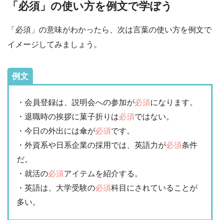
「必須」の使い方を例文で学ぼう
「必須」の意味がわかったら、次は言葉の使い方を例文で
イメージしてみましょう。
例文
・会員登録は、説明会への参加が
必須
になります。
・退職時の挨拶に菓子折りは
必須
ではない。
・今日の外出には傘が
必須
です。
・外資系や日系企業の採用では、英語力が
必須
条件
だ。
・就活の
必須
アイテムを紹介する。
・英語は、大学受験の
必須
科目にされていることが
多い。