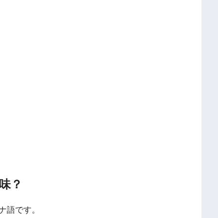
味？
ナ語です。