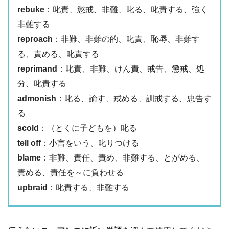
rebuke
：叱責、懲戒、非難、叱る、叱責する、強く
非難する
reproach
：非難、非難の的、叱責、恥辱、非難す
る、責める、叱責する
reprimand
：叱責、非難、けん責、戒告、懲戒、処
分、叱責する
admonish
：叱る、諭す、戒める、訓戒する、忠告す
る
scold
：（とくに子どもを）叱る
tell off
：小言をいう、叱りつける
blame
：非難、責任、責め、非難する、とがめる、
責める、責任を～に負わせる
upbraid
：叱責する、非難する